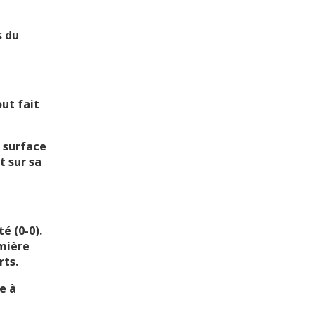
s du
ut fait
a surface
 sur sa
é (0-0).
emière
rts.
e à