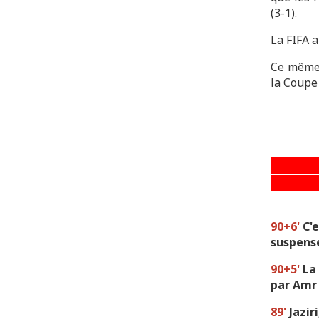
(3-1).
La FIFA a
Ce même 
la Coupe 
90+6'
C'
suspense
90+5'
La 
par Amr 
89'
Jazir