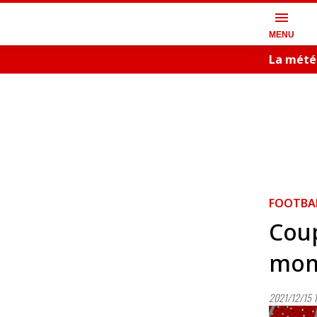
menu
MENU
La mété
FOOTBA
Coup
mom
2021/12/15 