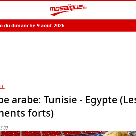
o du dimanche 9 août 2026
LL
e arabe: Tunisie - Egypte (Le
ents forts)
15:00