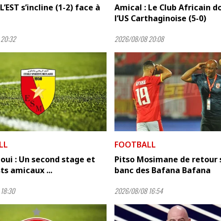
L’EST s’incline (1-2) face à
Amical : Le Club Africain 
l’US Carthaginoise (5-0)
 20:32
2026/08/08 20:08
LL
FOOTBALL
oui : Un second stage et
Pitso Mosimane de retour s
ts amicaux ...
banc des Bafana Bafana
18:30
2026/08/08 16:54