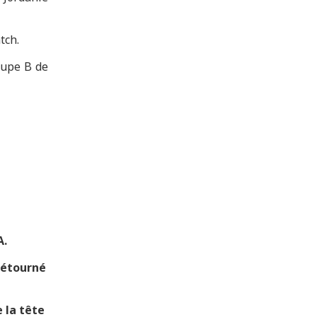
tch.
oupe B de
A.
 détourné
 la tête