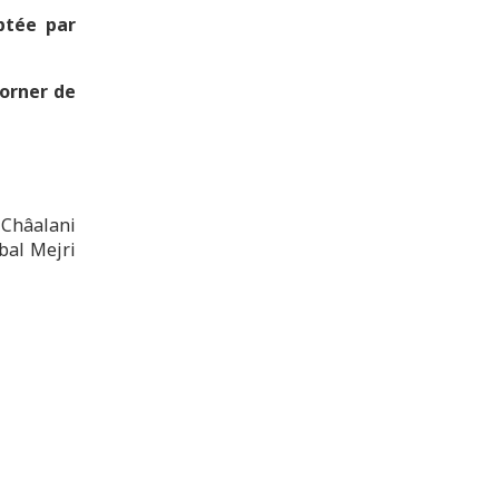
ptée par
corner de
 Châalani
al Mejri