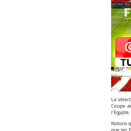
La sélec
Coupe ar
l'Egypte.
Notons q
que les 