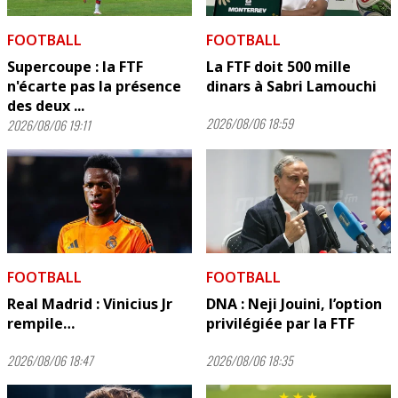
FOOTBALL
FOOTBALL
Supercoupe : la FTF
La FTF doit 500 mille
n'écarte pas la présence
dinars à Sabri Lamouchi
des deux ...
2026/08/06 18:59
2026/08/06 19:11
FOOTBALL
FOOTBALL
Real Madrid : Vinicius Jr
DNA : Neji Jouini, l’option
rempile…
privilégiée par la FTF
2026/08/06 18:47
2026/08/06 18:35