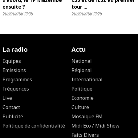
d'abord, le TP Mazembé
CSS et de l’ESZ au premier
ensuite ?
tour ...
2026/08/06 13:39
2026/08/06 13:25
La radio
Actu
Equipes
National
Emissions
Régional
Programmes
International
Fréquences
Politique
Live
Economie
Contact
Culture
Publicité
Mosaique FM
Politique de confidentialité
Midi Eco / Midi Show
Faits Divers