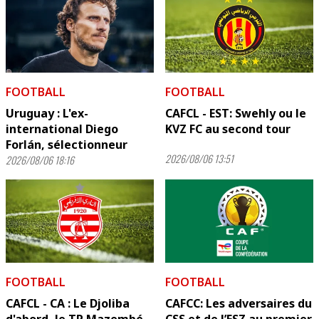
FOOTBALL
FOOTBALL
Uruguay : L'ex-
CAFCL - EST: Swehly ou le
international Diego
KVZ FC au second tour
Forlán, sélectionneur
2026/08/06 13:51
2026/08/06 18:16
FOOTBALL
FOOTBALL
CAFCL - CA : Le Djoliba
CAFCC: Les adversaires du