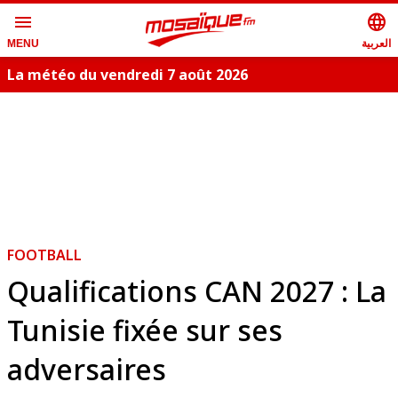
menu
language
العربية
MENU
La météo du vendredi 7 août 2026
FOOTBALL
Qualifications CAN 2027 : La
Tunisie fixée sur ses
adversaires