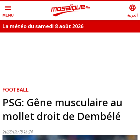
menu
language
العربية
MENU
La météo du samedi 8 août 2026
S
FOOTBALL
PSG: Gêne musculaire au
mollet droit de Dembélé
2026/05/18 15:24