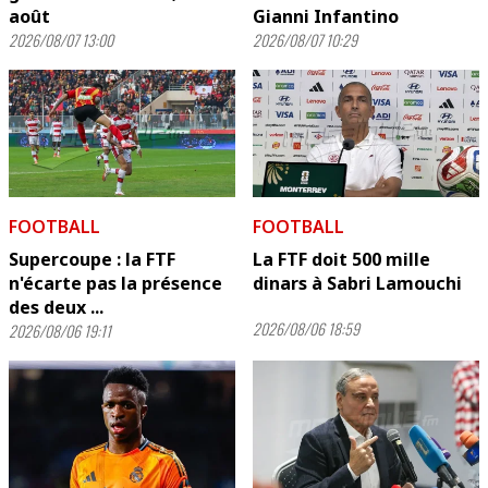
août
Gianni Infantino
2026/08/07 13:00
2026/08/07 10:29
FOOTBALL
FOOTBALL
Supercoupe : la FTF
La FTF doit 500 mille
n'écarte pas la présence
dinars à Sabri Lamouchi
des deux ...
2026/08/06 18:59
2026/08/06 19:11