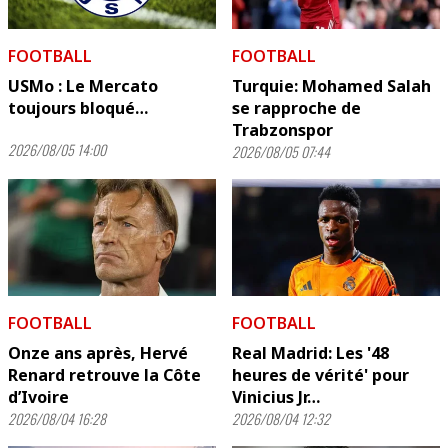
FOOTBALL
FOOTBALL
USMo : Le Mercato
Turquie: Mohamed Salah
toujours bloqué…
se rapproche de
Trabzonspor
2026/08/05 14:00
2026/08/05 07:44
FOOTBALL
FOOTBALL
Onze ans après, Hervé
Real Madrid: Les '48
Renard retrouve la Côte
heures de vérité' pour
d’Ivoire
Vinicius Jr…
2026/08/04 16:28
2026/08/04 12:32