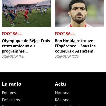
FOOTBALL
FOOTBALL
Olympique de Béja : Trois
Ben Hmida retrouve
tests amicaux au
l'Espérance… Sous les
programme…
couleurs d'Al Hazem
2026/08/04 11:31
2026/08/04 10:33
La radio
Actu
Equipes
National
Emissions
Régional