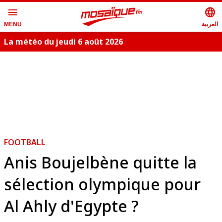
menu
language
العربية
MENU
La météo du jeudi 6 août 2026
FOOTBALL
Anis Boujelbène quitte la
sélection olympique pour
Al Ahly d'Egypte ?