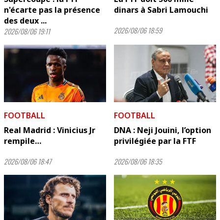
n'écarte pas la présence
dinars à Sabri Lamouchi
des deux ...
2026/08/06 18:59
2026/08/06 19:11
FOOTBALL
FOOTBALL
Real Madrid : Vinicius Jr
DNA : Neji Jouini, l’option
rempile…
privilégiée par la FTF
2026/08/06 18:47
2026/08/06 18:35