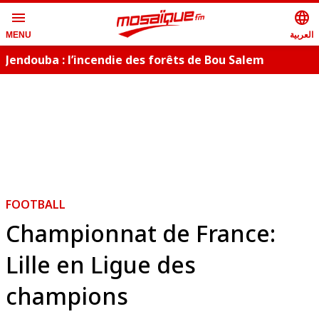
menu
language
العربية
MENU
Jendouba : l’incendie des forêts de Bou Salem
maîtrisé
FOOTBALL
Championnat de France:
Lille en Ligue des
champions