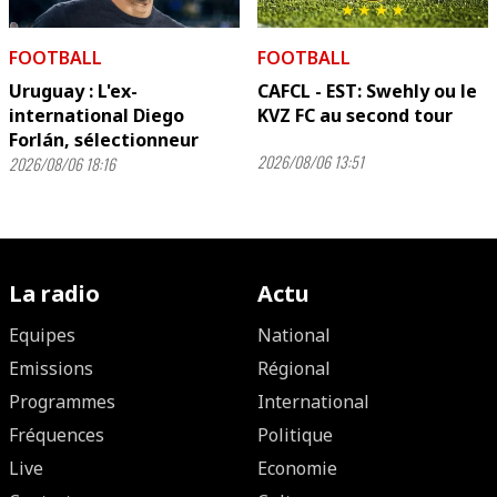
FOOTBALL
FOOTBALL
Uruguay : L'ex-
CAFCL - EST: Swehly ou le
international Diego
KVZ FC au second tour
Forlán, sélectionneur
2026/08/06 13:51
2026/08/06 18:16
La radio
Actu
Equipes
National
Emissions
Régional
Programmes
International
Fréquences
Politique
Live
Economie