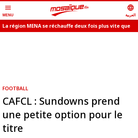
menu
language
العربية
MENU
La région MENA se réchauffe deux fois plus vite que
la moyenne
FOOTBALL
CAFCL : Sundowns prend
une petite option pour le
titre