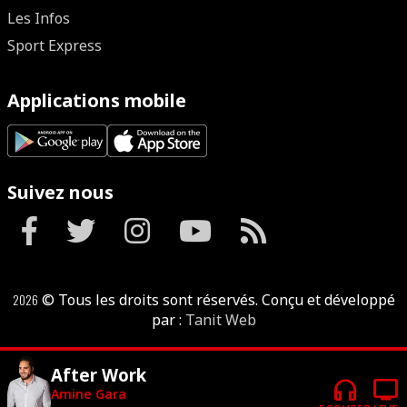
Les Infos
Sport Express
Applications mobile
Suivez nous
2026
© Tous les droits sont réservés. Conçu et développé
par :
Tanit Web
After Work
headphones
tv
Amine Gara