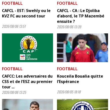
FOOTBALL
FOOTBALL
CAFCL - EST: Swehly ou le
CAFCL - CA : Le Djoliba
KVZ FC au second tour
d'abord, le TP Mazembé
ensuite ?
2026/08/06 13:51
2026/08/06 13:39
FOOTBALL
FOOTBALL
CAFCC: Les adversaires du
Kouceila Boualia quitte
CSS et de l’ESZ au premier
l’Espérance
tour ...
2026/08/05 18:18
2026/08/06 13:25