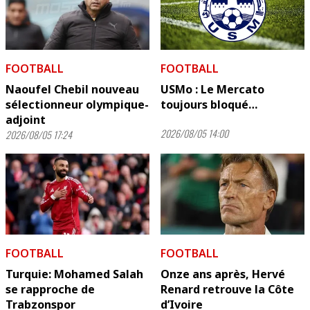
FOOTBALL
FOOTBALL
Naoufel Chebil nouveau
USMo : Le Mercato
sélectionneur olympique-
toujours bloqué…
adjoint
2026/08/05 14:00
2026/08/05 17:24
FOOTBALL
FOOTBALL
Turquie: Mohamed Salah
Onze ans après, Hervé
se rapproche de
Renard retrouve la Côte
Trabzonspor
d’Ivoire