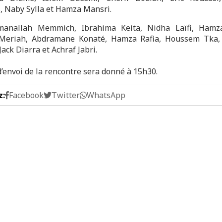
, Naby Sylla et Hamza Mansri.
manallah Memmich, Ibrahima Keita, Nidha Laïfi, Hamza 
 Meriah, Abdramane Konaté, Hamza Rafia, Houssem Tka, 
Jack Diarra et Achraf Jabri.
d’envoi de la rencontre sera donné à 15h30.
z:
Facebook
Twitter
WhatsApp