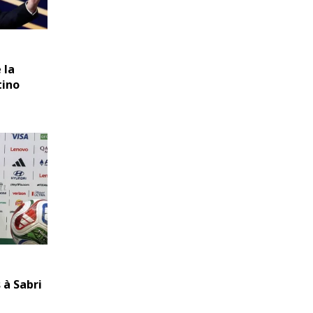
 la
tino
 à Sabri