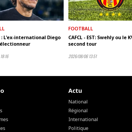
LL
FOOTBALL
: L'ex-international Diego
CAFCL - EST: Swehly ou le K
sélectionneur
second tour
18:16
2026/08/06 13:51
io
Actu
National
s
Régional
mes
International
ces
Politique