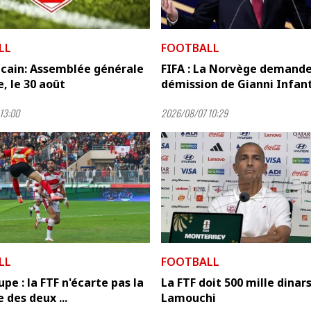
LL
FOOTBALL
icain: Assemblée générale
FIFA : La Norvège demande
e, le 30 août
démission de Gianni Infan
13:00
2026/08/07 10:29
LL
FOOTBALL
pe : la FTF n'écarte pas la
La FTF doit 500 mille dinars
 des deux ...
Lamouchi