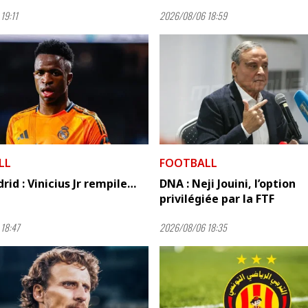
19:11
2026/08/06 18:59
LL
FOOTBALL
rid : Vinicius Jr rempile…
DNA : Neji Jouini, l’option
privilégiée par la FTF
18:47
2026/08/06 18:35