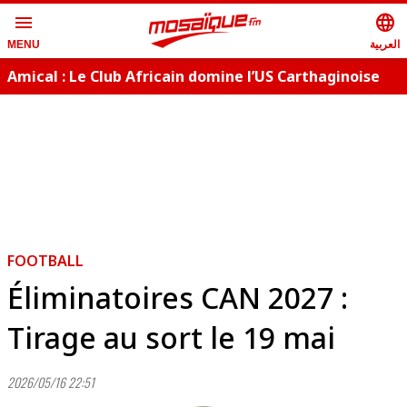
menu
language
العربية
MENU
Amical : Le Club Africain domine l’US Carthaginoise
B
(5-0)
FOOTBALL
Éliminatoires CAN 2027 :
Tirage au sort le 19 mai
2026/05/16 22:51