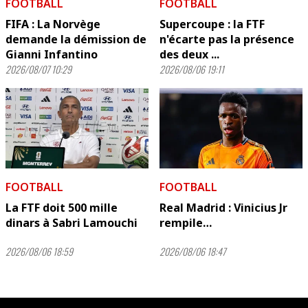
FOOTBALL
FOOTBALL
FIFA : La Norvège
Supercoupe : la FTF
demande la démission de
n'écarte pas la présence
Gianni Infantino
des deux ...
2026/08/07 10:29
2026/08/06 19:11
FOOTBALL
FOOTBALL
La FTF doit 500 mille
Real Madrid : Vinicius Jr
dinars à Sabri Lamouchi
rempile…
2026/08/06 18:59
2026/08/06 18:47