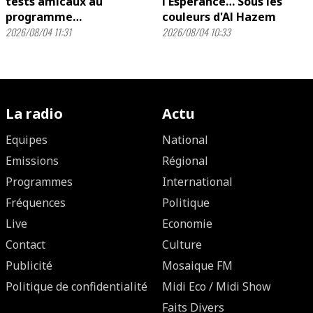
tests amicaux au
l'Espérance… Sous les
programme…
couleurs d'Al Hazem
2026/08/04 11:31
2026/08/04 10:33
La radio
Actu
Equipes
National
Emissions
Régional
Programmes
International
Fréquences
Politique
Live
Economie
Contact
Culture
Publicité
Mosaique FM
Politique de confidentialité
Midi Eco / Midi Show
Faits Divers