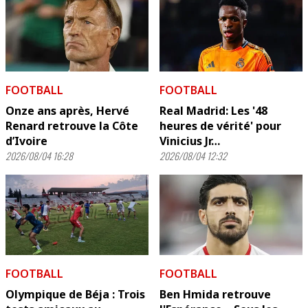
FOOTBALL
FOOTBALL
Onze ans après, Hervé
Real Madrid: Les '48
Renard retrouve la Côte
heures de vérité' pour
d’Ivoire
Vinicius Jr…
2026/08/04 16:28
2026/08/04 12:32
FOOTBALL
FOOTBALL
Olympique de Béja : Trois
Ben Hmida retrouve