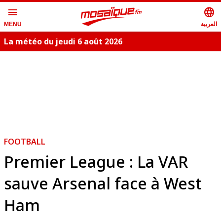
menu
language
العربية
MENU
La météo du jeudi 6 août 2026
FOOTBALL
Premier League : La VAR
sauve Arsenal face à West
Ham