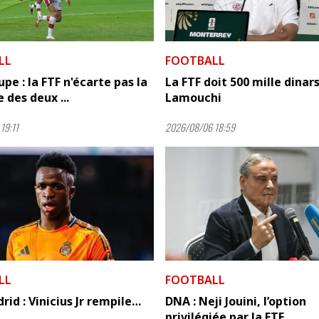
LL
FOOTBALL
pe : la FTF n'écarte pas la
La FTF doit 500 mille dinars
 des deux ...
Lamouchi
19:11
2026/08/06 18:59
LL
FOOTBALL
rid : Vinicius Jr rempile…
DNA : Neji Jouini, l’option
privilégiée par la FTF