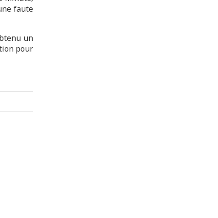
’une faute
obtenu un
tion pour