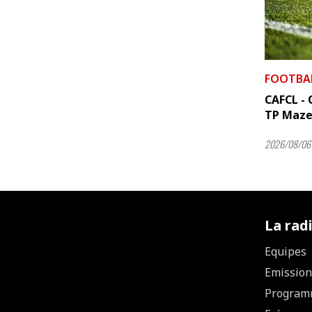
FOOTBA
CAFCL - C
TP Maze
2026/08/06 
La rad
Equipes
Emission
Program