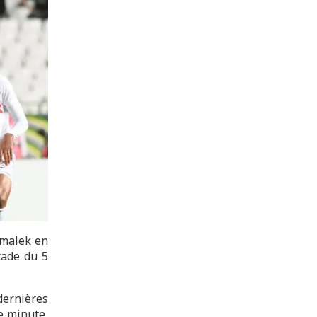
amalek en
tade du 5
dernières
e minute,