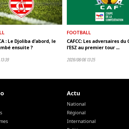
LL
FOOTBALL
A : Le Djoliba d'abord, le
CAFCC: Les adversaires du 
mbé ensuite ?
l’ESZ au premier tour ...
13:39
2026/08/06 13:25
io
Actu
National
s
Régional
mes
International