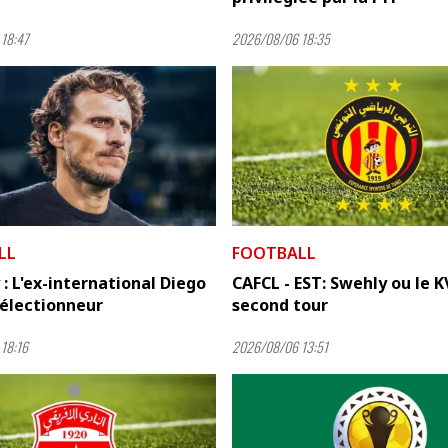
18:47
2026/08/06 18:35
LL
FOOTBALL
: L'ex-international Diego
CAFCL - EST: Swehly ou le K
sélectionneur
second tour
18:16
2026/08/06 13:51