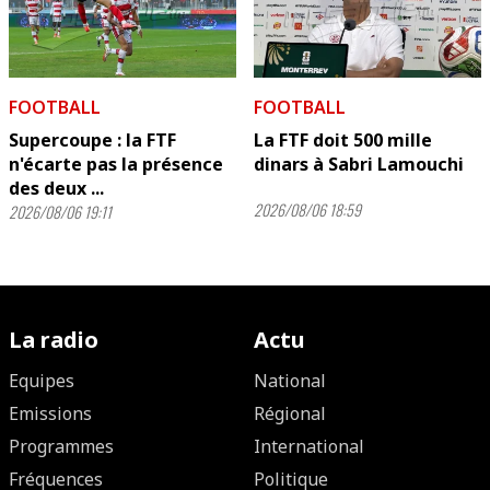
FOOTBALL
FOOTBALL
Supercoupe : la FTF
La FTF doit 500 mille
n'écarte pas la présence
dinars à Sabri Lamouchi
des deux ...
2026/08/06 18:59
2026/08/06 19:11
La radio
Actu
Equipes
National
Emissions
Régional
Programmes
International
Fréquences
Politique