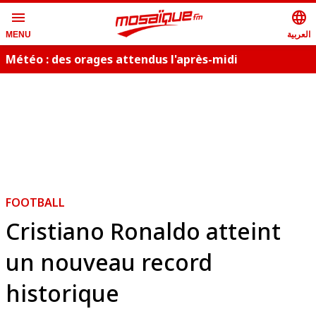
menu
language
العربية
MENU
Météo : des orages attendus l'après-midi
i
FOOTBALL
Cristiano Ronaldo atteint
un nouveau record
historique