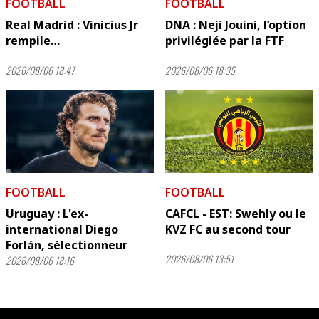
FOOTBALL
FOOTBALL
Real Madrid : Vinicius Jr
DNA : Neji Jouini, l’option
rempile…
privilégiée par la FTF
2026/08/06 18:47
2026/08/06 18:35
FOOTBALL
FOOTBALL
Uruguay : L'ex-
CAFCL - EST: Swehly ou le
international Diego
KVZ FC au second tour
Forlán, sélectionneur
2026/08/06 13:51
2026/08/06 18:16