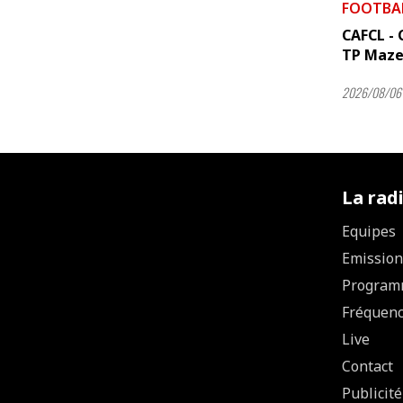
FOOTBA
CAFCL - C
TP Maze
2026/08/06 
La rad
Equipes
Emission
Program
Fréquen
Live
Contact
Publicité