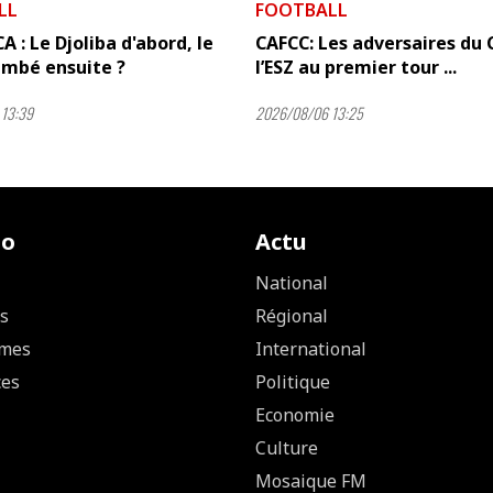
LL
FOOTBALL
A : Le Djoliba d'abord, le
CAFCC: Les adversaires du 
mbé ensuite ?
l’ESZ au premier tour ...
13:39
2026/08/06 13:25
io
Actu
National
s
Régional
mes
International
ces
Politique
Economie
Culture
Mosaique FM