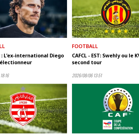
LL
FOOTBALL
: L'ex-international Diego
CAFCL - EST: Swehly ou le K
sélectionneur
second tour
18:16
2026/08/06 13:51