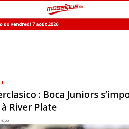
 du vendredi 7 août 2026
LL
rclasico : Boca Juniors s’imp
 à River Plate
07:44