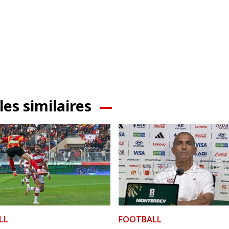
les similaires
LL
FOOTBALL