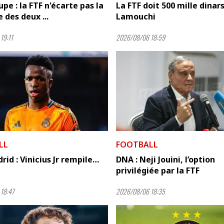
pe : la FTF n'écarte pas la
La FTF doit 500 mille dinars
 des deux ...
Lamouchi
19:11
2026/08/06 18:59
LL
FOOTBALL
rid : Vinicius Jr rempile…
DNA : Neji Jouini, l’option
privilégiée par la FTF
18:47
2026/08/06 18:35