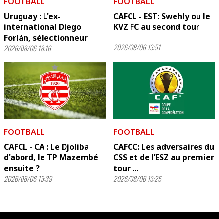
FOOTBALL
FOOTBALL
Uruguay : L'ex-
CAFCL - EST: Swehly ou le
international Diego
KVZ FC au second tour
Forlán, sélectionneur
2026/08/06 13:51
2026/08/06 18:16
FOOTBALL
FOOTBALL
CAFCL - CA : Le Djoliba
CAFCC: Les adversaires du
d'abord, le TP Mazembé
CSS et de l’ESZ au premier
ensuite ?
tour ...
2026/08/06 13:39
2026/08/06 13:25