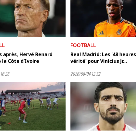
LL
FOOTBALL
s après, Hervé Renard
Real Madrid: Les '48 heures
 la Côte d’Ivoire
vérité' pour Vinicius Jr…
16:28
2026/08/04 12:32