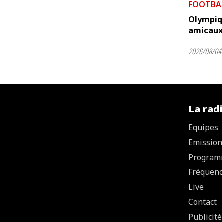
FOOTBA
Olympiqu
amicau
2026/08/04 
La rad
Equipes
Emission
Program
Fréquen
Live
Contact
Publicité