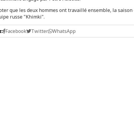
noter que les deux hommes ont travaillé ensemble, la saison
uipe russe "Khimki".
z:
Facebook
Twitter
WhatsApp