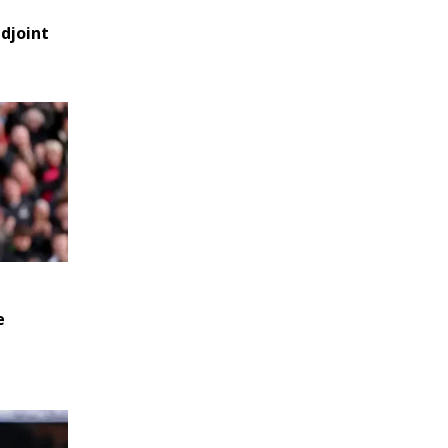
djoint
e