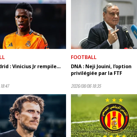
LL
FOOTBALL
rid : Vinicius Jr rempile…
DNA : Neji Jouini, l’option
privilégiée par la FTF
18:47
2026/08/06 18:35