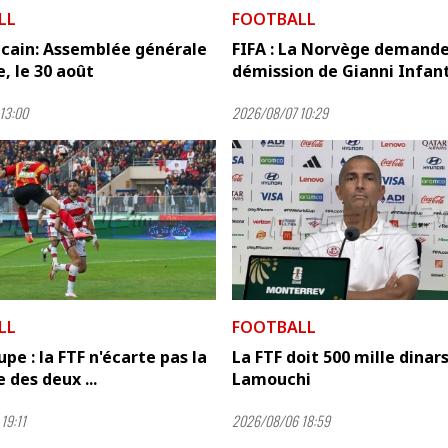
LL
FOOTBALL
icain: Assemblée générale
FIFA : La Norvège demande
e, le 30 août
démission de Gianni Infan
13:00
2026/08/07 10:29
LL
FOOTBALL
pe : la FTF n'écarte pas la
La FTF doit 500 mille dinars
 des deux ...
Lamouchi
19:11
2026/08/06 18:59