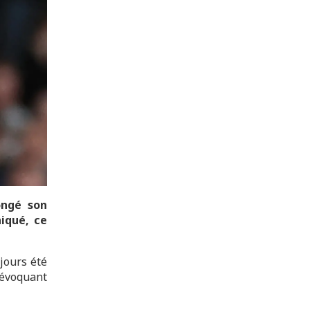
longé son
iqué, ce
ujours été
 évoquant