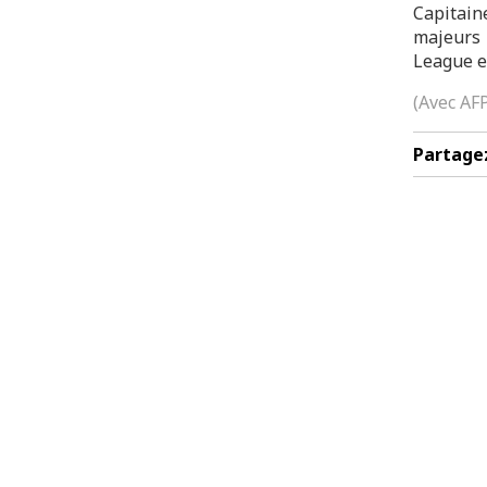
Capitain
majeurs 
League en
(Avec AF
Partage