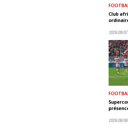
FOOTBA
Club afr
ordinair
2026/08/07 
FOOTBA
Supercou
présence
2026/08/06 