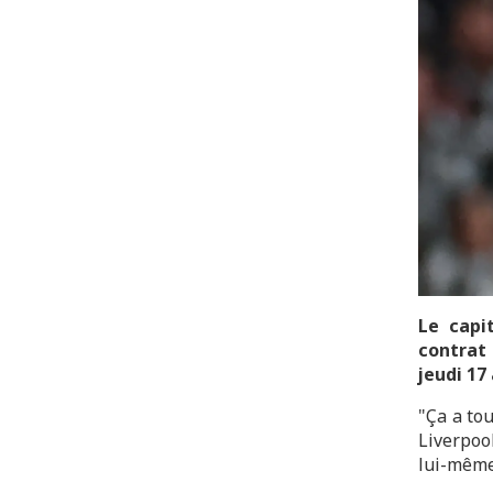
Le capit
contrat
jeudi 17 
"Ça a tou
Liverpoo
lui-même