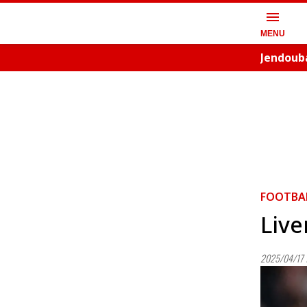
menu
MENU
Jendouba
FOOTBA
Live
2025/04/17 