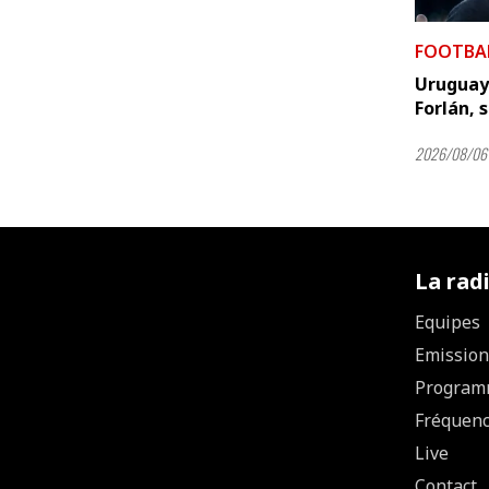
FOOTBA
Uruguay 
Forlán, 
2026/08/06 
La rad
Equipes
Emission
Program
Fréquen
Live
Contact