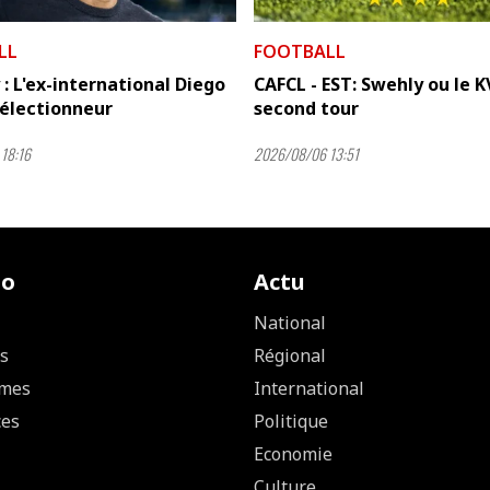
LL
FOOTBALL
: L'ex-international Diego
CAFCL - EST: Swehly ou le K
sélectionneur
second tour
18:16
2026/08/06 13:51
io
Actu
National
s
Régional
mes
International
ces
Politique
Economie
Culture