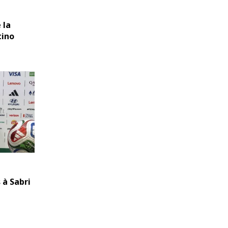
 la
tino
 à Sabri