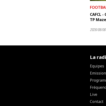
FOOTBA
CAFCL - C
TP Maze
2026/08/06 
La rad
Equipes
Emission
Program
Fréquen
Live
Contact