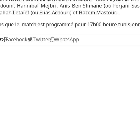
ïdouni, Hannibal Mejbri, Anis Ben Slimane (ou Ferjani Sas
ifallah Letaïef (ou Elias Achouri) et Hazem Mastouri.
s que le match est programmé pour 17h00 heure tunisien
z:
Facebook
Twitter
WhatsApp