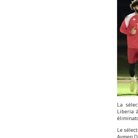
La sélec
Liberia 
éliminat
Le sélect
Aymen Da