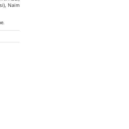
si), Naïm
ne.