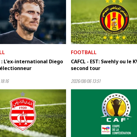
LL
FOOTBALL
: L'ex-international Diego
CAFCL - EST: Swehly ou le K
sélectionneur
second tour
18:16
2026/08/06 13:51