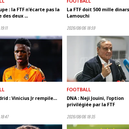
LL
FOOTBALL
pe : la FTF n'écarte pas la
La FTF doit 500 mille dinars
 des deux ...
Lamouchi
19:11
2026/08/06 18:59
LL
FOOTBALL
rid : Vinicius Jr rempile…
DNA : Neji Jouini, l’option
privilégiée par la FTF
18:47
2026/08/06 18:35