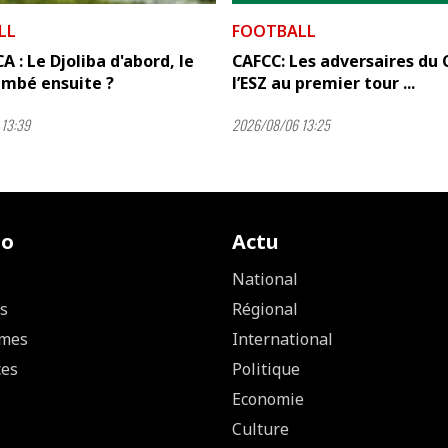
LL
FOOTBALL
A : Le Djoliba d'abord, le
CAFCC: Les adversaires du 
mbé ensuite ?
l’ESZ au premier tour ...
13:39
2026/08/06 13:25
io
Actu
National
s
Régional
mes
International
ces
Politique
Economie
Culture