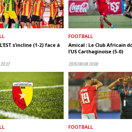
LL
FOOTBALL
L’EST s’incline (1-2) face à
Amical : Le Club Africain 
l’US Carthaginoise (5-0)
 20:32
2026/08/08 20:08
LL
FOOTBALL