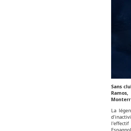
Sans clu
Ramos, 
Monterre
La légen
d'inacti
l'effect
Espagnol