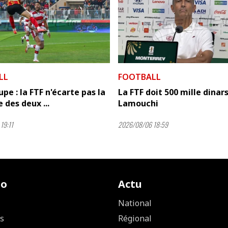
LL
FOOTBALL
pe : la FTF n'écarte pas la
La FTF doit 500 mille dinars
 des deux ...
Lamouchi
19:11
2026/08/06 18:59
io
Actu
National
s
Régional