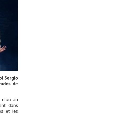
ol Sergio
yados de
s d'un an
ment dans
os et les