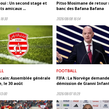
oui : Un second stage et
Pitso Mosimane de retour s
ts amicaux ...
banc des Bafana Bafana
18:30
2026/08/08 16:54
LL
FOOTBALL
icain: Assemblée générale
FIFA : La Norvège demande
e, le 30 août
démission de Gianni Infan
13:00
2026/08/07 10:29