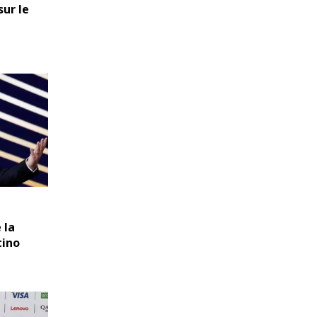
ur le
 la
tino