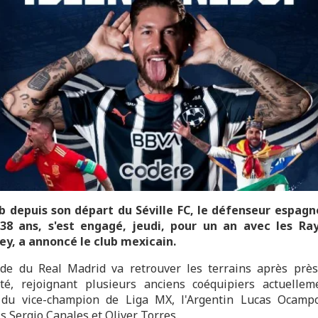
b depuis son départ du Séville FC, le défenseur espagn
38 ans, s'est engagé, jeudi, pour un an avec les Ra
y, a annoncé le club mexicain.
de du Real Madrid va retrouver les terrains après prè
vité, rejoignant plusieurs anciens coéquipiers actuelle
if du vice-champion de Liga MX, l'Argentin Lucas Ocamp
s Sergio Canales et Oliver Torres.