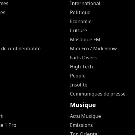
mes
International
ces
Politique
Economie
Culture
Mosaique FM
 de confidentialité
Midi Eco / Midi Show
Faits Divers
High Tech
People
Insolite
Communiques de presse
Musique
rt
Actu Musique
ue 1 Pro
Emissions
Top Oriental