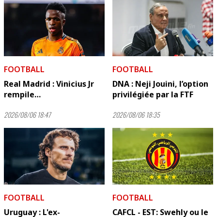
FOOTBALL
FOOTBALL
Real Madrid : Vinicius Jr
DNA : Neji Jouini, l’option
rempile…
privilégiée par la FTF
2026/08/06 18:47
2026/08/06 18:35
FOOTBALL
FOOTBALL
Uruguay : L'ex-
CAFCL - EST: Swehly ou le