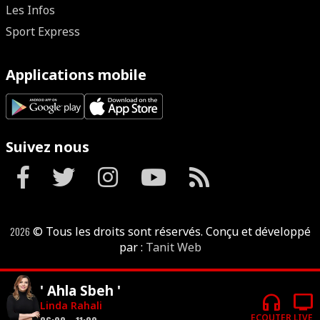
Les Infos
Sport Express
Applications mobile
Suivez nous
2026
© Tous les droits sont réservés. Conçu et développé
par :
Tanit Web
' Ahla Sbeh '
headphones
tv
Linda Rahali
ECOUTER
LIVE