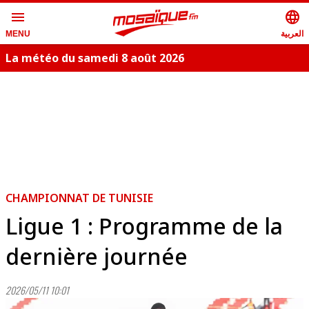
menu
language
العربية
MENU
La météo du samedi 8 août 2026
S
CHAMPIONNAT DE TUNISIE
Ligue 1 : Programme de la
dernière journée
2026/05/11 10:01