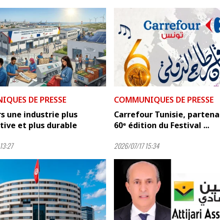
QUES DE PRESSE
COMMUNIQUES DE PRESSE
rs une industrie plus
Carrefour Tunisie, partenai
ive et plus durable
60ᵉ édition du Festival ...
13:27
2026/07/17 15:34