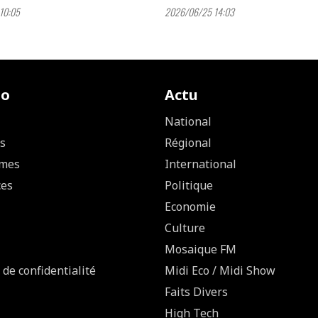
10:05
2026/06/25 14:03
io
Actu
National
s
Régional
mes
International
ces
Politique
Economie
Culture
Mosaique FM
 de confidentialité
Midi Eco / Midi Show
Faits Divers
High Tech