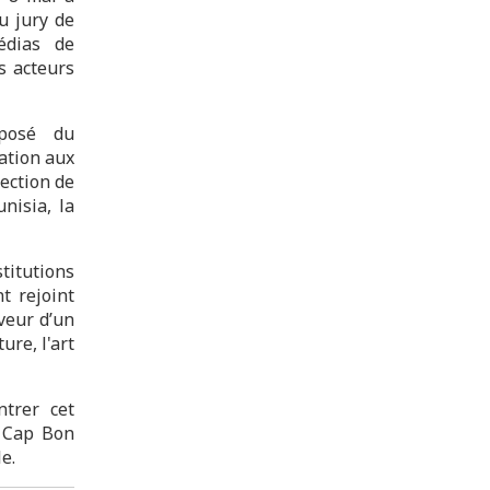
u jury de
édias de
s acteurs
mposé du
ation aux
ection de
nisia, la
titutions
t rejoint
veur d’un
ure, l'art
ntrer cet
u Cap Bon
e.