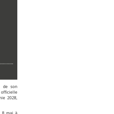
n de son
officielle
mie 2028,
i 8 mai à