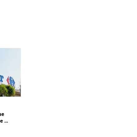
ne
 ...