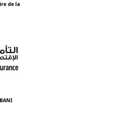
re de la
HBANI