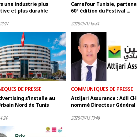
rs une industrie plus
Carrefour Tunisie, partenai
ive et plus durable
60ᵉ édition du Festival ...
13:27
2026/07/17 15:34
QUES DE PRESSE
COMMUNIQUES DE PRESSE
dvertising s'installe au
Attijari Assurance : Adil C
rbain Nord de Tunis
nommé Directeur Général
14:24
2026/07/13 13:48