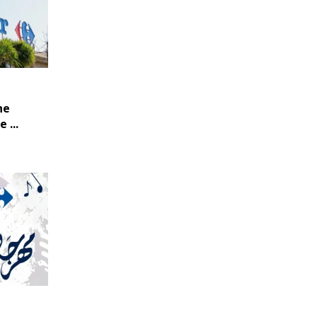
ne
 ...