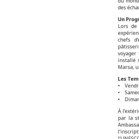
du monde
des écha
Un Prog
Lors de 
expérien
chefs d’
pâtisser
voyager 
installé
Marsa, un
Les Temp
• Vendre
• Samedi
• Dimanc
À l’exté
par la s
Ambassad
l’inscrip
l’UNESCO