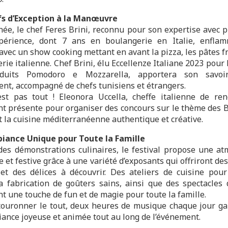
fs d’Exception à la Manœuvre
née, le chef Feres Brini, reconnu pour son expertise avec p
périence, dont 7 ans en boulangerie en Italie, enfla
avec un show cooking mettant en avant la pizza, les pâtes f
erie italienne. Chef Brini, élu Eccellenze Italiane 2023 pour 
duits Pomodoro e Mozzarella, apportera son savoir
ent, accompagné de chefs tunisiens et étrangers.
est pas tout ! Eleonora Uccella, cheffe italienne de re
t présente pour organiser des concours sur le thème des B
t la cuisine méditerranéenne authentique et créative.
iance Unique pour Toute la Famille
des démonstrations culinaires, le festival propose une a
e et festive grâce à une variété d’exposants qui offriront de
et des délices à découvrir. Des ateliers de cuisine pour
 fabrication de goûters sains, ainsi que des spectacles
t une touche de fun et de magie pour toute la famille.
couronner le tout, deux heures de musique chaque jour ga
ance joyeuse et animée tout au long de l’événement.
_______________________________