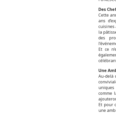
Des Che
Cette an
ans d’ex
cuisines 
la pâtiss
des pro
l’événem
Et ce n’
égalemen
célébran
Une Amb
Au-delà 
convivial
uniques 
comme la
ajouteron
Et pour 
une ambi
_________