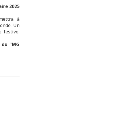
aire 2025
mettra à
monde. Un
 festive,
e du "MG