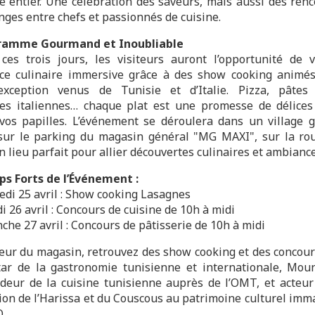
 entier. Une célébration des saveurs, mais aussi des renc
nges entre chefs et passionnés de cuisine.
ramme Gourmand et Inoubliable
ces trois jours, les visiteurs auront l’opportunité de 
ce culinaire immersive grâce à des show cooking animé
exception venus de Tunisie et d’Italie. Pizza, pâtes 
ies italiennes… chaque plat est une promesse de délices
vos papilles. L’événement se déroulera dans un village
 sur le parking du magasin général "MG MAXI", sur la ro
 lieu parfait pour allier découvertes culinaires et ambiance
s Forts de l’Événement :
di 25 avril : Show cooking Lasagnes
 26 avril : Concours de cuisine de 10h à midi
he 27 avril : Concours de pâtisserie de 10h à midi
rieur du magasin, retrouvez des show cooking et des concou
tar de la gastronomie tunisienne et internationale, Mou
eur de la cuisine tunisienne auprès de l’OMT, et acteur
tion de l’Harissa et du Couscous au patrimoine culturel imm
.