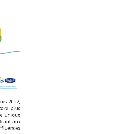
uis 2022,
core plus
ue unique
ffrant aux
influences