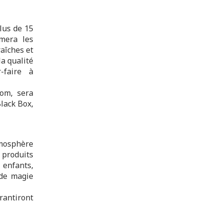
lus de 15
mmera les
raîches et
la qualité
-faire à
nom, sera
lack Box,
tmosphère
s produits
 enfants,
 de magie
rantiront