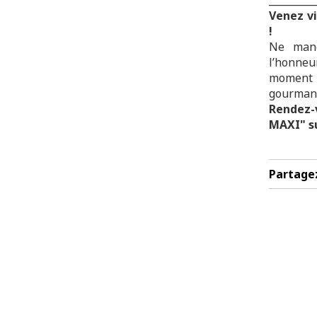
Venez vi
!
Ne manq
l’honneu
moment à
gourmand
Rendez-
MAXI" su
Partage