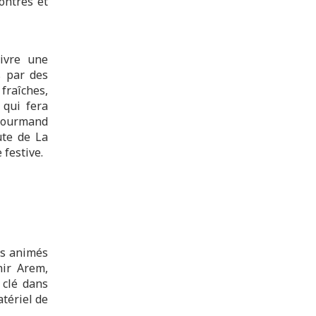
ontres et
vivre une
s par des
fraîches,
 qui fera
 gourmand
ute de La
 festive.
rs animés
nir Arem,
 clé dans
atériel de