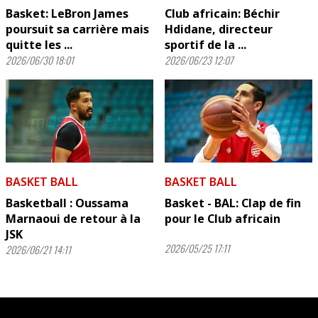
Basket: LeBron James
Club africain: Béchir
poursuit sa carrière mais
Hdidane, directeur
quitte les ...
sportif de la ...
2026/06/30 18:01
2026/06/23 12:07
BASKET BALL
BASKET BALL
Basketball : Oussama
Basket - BAL: Clap de fin
Marnaoui de retour à la
pour le Club africain
JSK
2026/05/25 17:11
2026/06/21 14:11