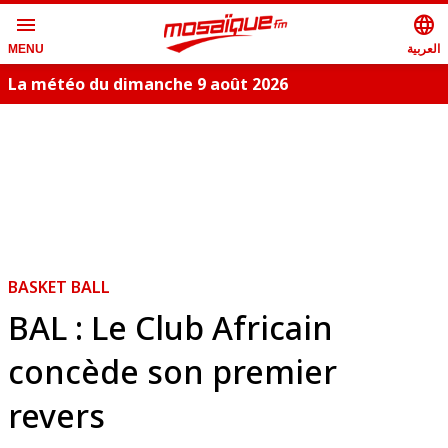
menu
language
العربية
MENU
La météo du dimanche 9 août 2026
BASKET BALL
BAL : Le Club Africain
concède son premier
revers