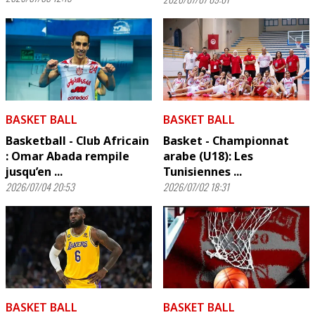
BASKET BALL
BASKET BALL
Basketball - Club Africain
Basket - Championnat
: Omar Abada rempile
arabe (U18): Les
jusqu’en ...
Tunisiennes ...
2026/07/04 20:53
2026/07/02 18:31
BASKET BALL
BASKET BALL