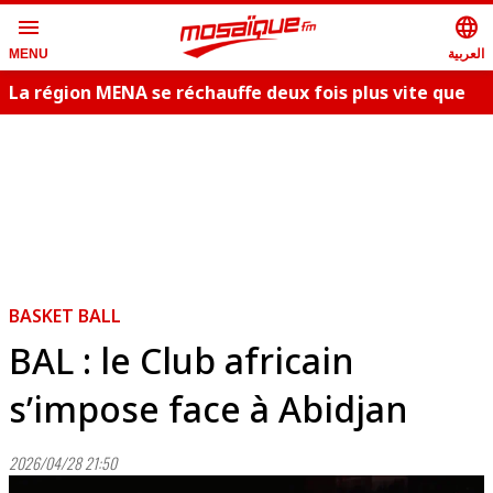
menu
language
العربية
MENU
La région MENA se réchauffe deux fois plus vite que
la moyenne
BASKET BALL
BAL : le Club africain
s’impose face à Abidjan
2026/04/28 21:50