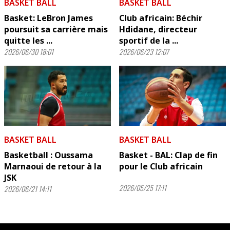
BASKET BALL
BASKET BALL
Basket: LeBron James
Club africain: Béchir
poursuit sa carrière mais
Hdidane, directeur
quitte les ...
sportif de la ...
2026/06/30 18:01
2026/06/23 12:07
BASKET BALL
BASKET BALL
Basketball : Oussama
Basket - BAL: Clap de fin
Marnaoui de retour à la
pour le Club africain
JSK
2026/05/25 17:11
2026/06/21 14:11