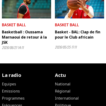
BASKET BALL
BASKET BALL
Basketball : Oussama
Basket - BAL: Clap de fin
Marnaoui de retour à la
pour le Club africain
JSK
2026/05/25 17:11
2026/06/21 14:11
La radio
Actu
Equipes
National
Emissions
Régional
Programmes
International
Fréquences
Politique