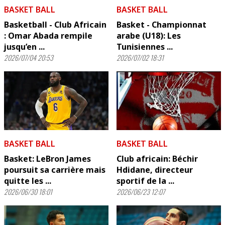
BASKET BALL
BASKET BALL
Basketball - Club Africain
Basket - Championnat
: Omar Abada rempile
arabe (U18): Les
jusqu’en ...
Tunisiennes ...
2026/07/04 20:53
2026/07/02 18:31
BASKET BALL
BASKET BALL
Basket: LeBron James
Club africain: Béchir
poursuit sa carrière mais
Hdidane, directeur
quitte les ...
sportif de la ...
2026/06/30 18:01
2026/06/23 12:07