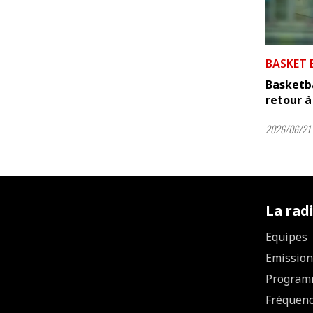
BASKET 
Basketb
retour à 
2026/06/21 
La rad
Equipes
Emission
Program
Fréquen