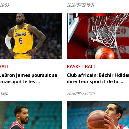
20:53
2026/07/02 18:31
BALL
BASKET BALL
LeBron James poursuit sa
Club africain: Béchir Hdida
mais quitte les ...
directeur sportif de la ...
18:01
2026/06/23 12:07