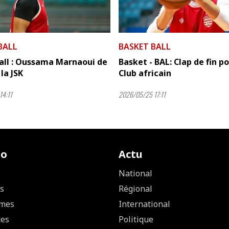
BALL
BASKET BALL
all : Oussama Marnaoui de
Basket - BAL: Clap de fin po
la JSK
Club africain
14:11
2026/05/25 17:11
io
Actu
National
s
Régional
mes
International
ces
Politique