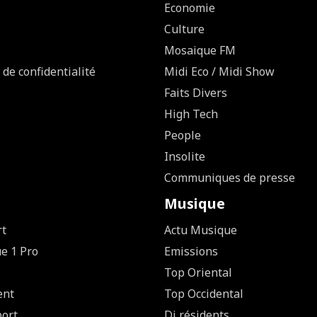
Economie
Culture
Mosaique FM
 de confidentialité
Midi Eco / Midi Show
Faits Divers
High Tech
People
Insolite
Communiques de presse
Musique
rt
Actu Musique
ue 1 Pro
Emissions
Top Oriental
ent
Top Occidental
ort
Dj résidents