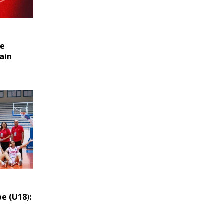
ne
ain
e (U18):