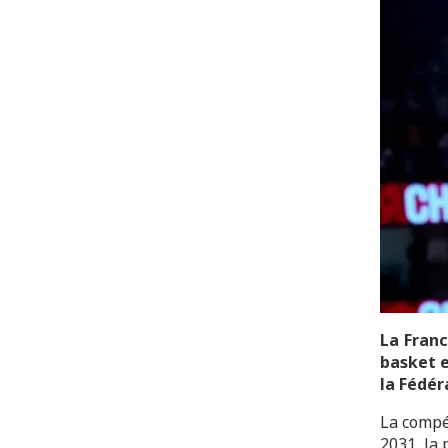
La Fran
basket e
la Fédér
La compé
2031, la 