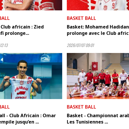
BALL
BASKET BALL
 Club africain : Zied
Basket: Mohamed Hadida
i prolonge...
prolonge avec le Club afric
12:13
2026/07/07 09:01
BALL
BASKET BALL
ll - Club Africain : Omar
Basket - Championnat arab
mpile jusqu’en ...
Les Tunisiennes ...