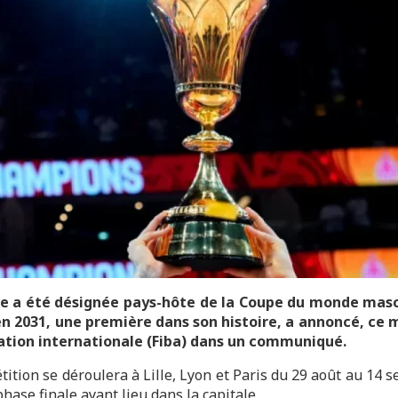
ce a été désignée pays-hôte de la Coupe du monde masc
n 2031, une première dans son histoire, a annoncé, ce 
ation internationale (Fiba) dans un communiqué.
tition se déroulera à Lille, Lyon et Paris du 29 août au 14 
phase finale ayant lieu dans la capitale.