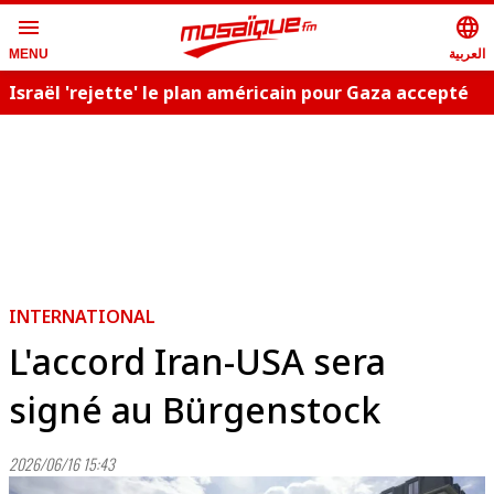
menu
language
العربية
MENU
Israël 'rejette' le plan américain pour Gaza accepté
C
par le Hamas
INTERNATIONAL
L'accord Iran-USA sera
signé au Bürgenstock
2026/06/16 15:43