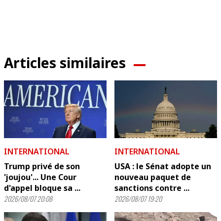
Articles similaires
INTERNATIONAL
INTERNATIONAL
Trump privé de son
USA : le Sénat adopte un
'joujou'... Une Cour
nouveau paquet de
d'appel bloque sa ...
sanctions contre ...
2026/08/07 20:08
2026/08/07 19:20