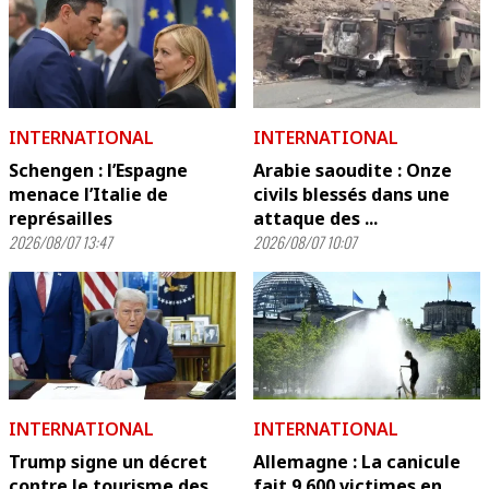
INTERNATIONAL
INTERNATIONAL
Schengen : l’Espagne
Arabie saoudite : Onze
menace l’Italie de
civils blessés dans une
représailles
attaque des ...
2026/08/07 13:47
2026/08/07 10:07
INTERNATIONAL
INTERNATIONAL
Trump signe un décret
Allemagne : La canicule
contre le tourisme des
fait 9 600 victimes en