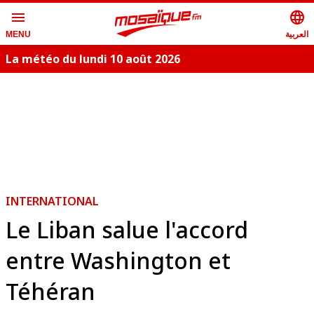
menu
language
العربية
MENU
La météo du lundi 10 août 2026
S
INTERNATIONAL
Le Liban salue l'accord
entre Washington et
Téhéran