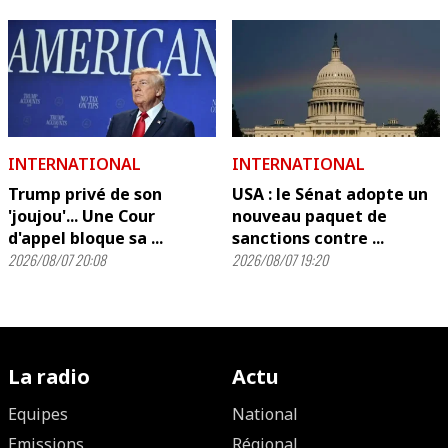
INTERNATIONAL
INTERNATIONAL
Trump privé de son
USA : le Sénat adopte un
'joujou'... Une Cour
nouveau paquet de
d'appel bloque sa ...
sanctions contre ...
2026/08/07 20:08
2026/08/07 19:20
La radio
Actu
Equipes
National
Emissions
Régional