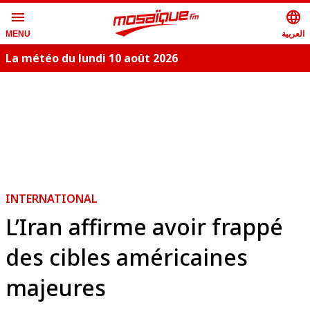
menu
language
العربية
MENU
La météo du lundi 10 août 2026
S
INTERNATIONAL
L’Iran affirme avoir frappé
des cibles américaines
majeures