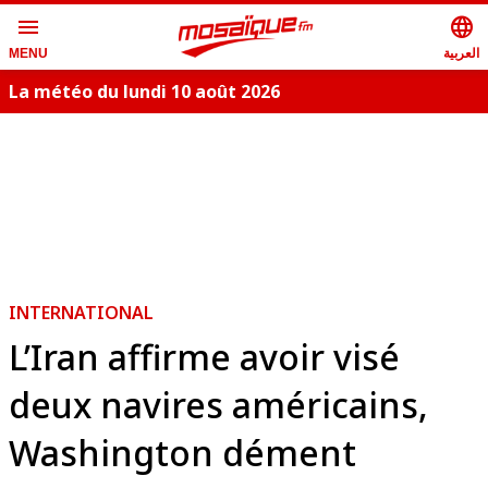
menu
language
العربية
MENU
La météo du lundi 10 août 2026
S
INTERNATIONAL
L’Iran affirme avoir visé
deux navires américains,
Washington dément