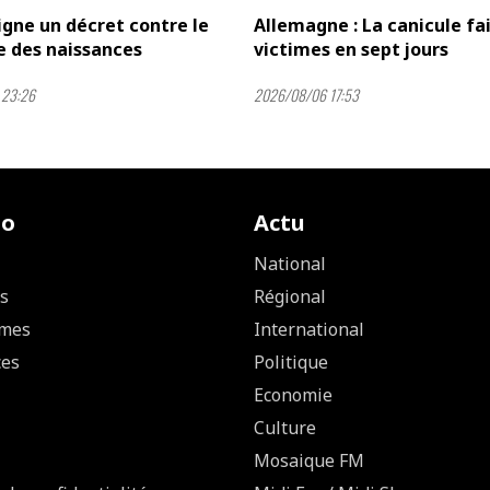
gne un décret contre le
Allemagne : La canicule fai
e des naissances
victimes en sept jours
 23:26
2026/08/06 17:53
io
Actu
National
s
Régional
mes
International
ces
Politique
Economie
Culture
Mosaique FM