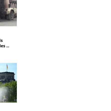
ls
s ...