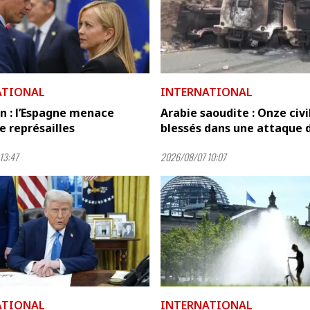
ATIONAL
INTERNATIONAL
n : l’Espagne menace
Arabie saoudite : Onze civi
de représailles
blessés dans une attaque de
13:47
2026/08/07 10:07
ATIONAL
INTERNATIONAL