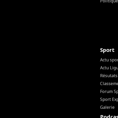
Politique
Sport
Actu spo
Actu Lig
Résutats
Classem
Forum Sp
Sport Ex
Galerie
Podca