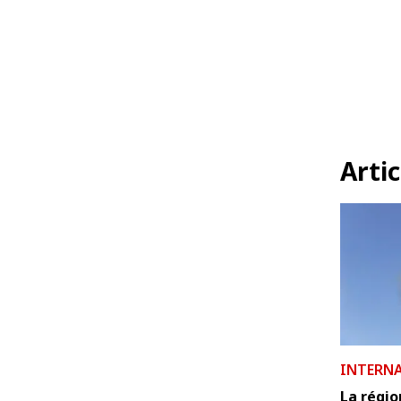
Artic
INTERN
La régi