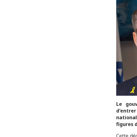
Le gouv
d'entre
nationa
figures 
Cette déc