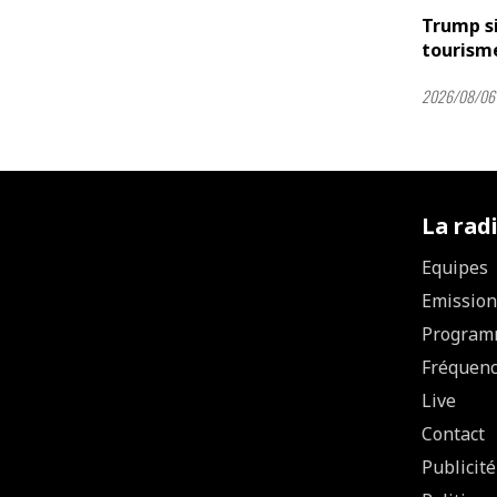
Trump si
tourism
2026/08/06
La rad
Equipes
Emission
Program
Fréquen
Live
Contact
Publicité