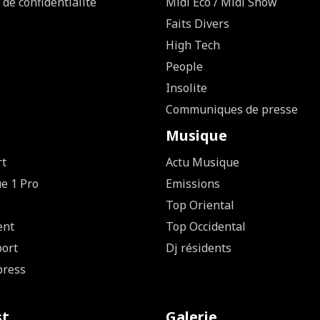
 de confidentialité
Midi Eco / Midi Show
Faits Divers
High Tech
People
Insolite
Communiques de presse
Musique
rt
Actu Musique
ue 1 Pro
Emissions
Top Oriental
ent
Top Occidental
ort
Dj résidents
press
st
Galerie