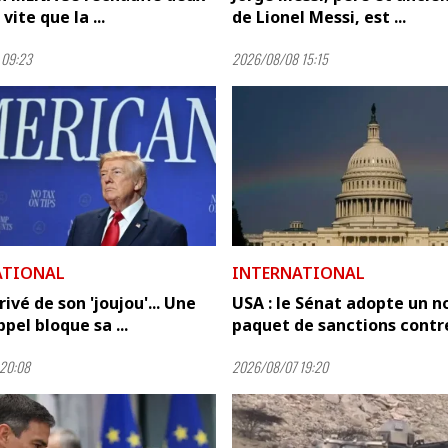
 vite que la ...
de Lionel Messi, est ...
 09:23
2026/08/08 15:15
ATIONAL
INTERNATIONAL
ivé de son 'joujou'... Une
USA : le Sénat adopte un 
pel bloque sa ...
paquet de sanctions contre 
20:08
2026/08/07 19:20