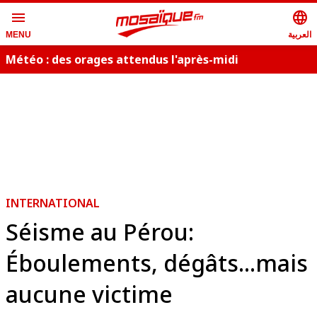
menu
language
العربية
MENU
Météo : des orages attendus l'après-midi
i
INTERNATIONAL
Séisme au Pérou:
Éboulements, dégâts...mais
aucune victime