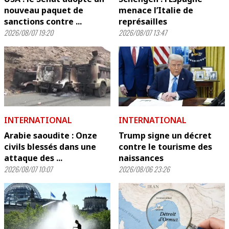
nouveau paquet de
menace l’Italie de
sanctions contre ...
représailles
2026/08/07 19:20
2026/08/07 13:47
INTERNATIONAL
INTERNATIONAL
Arabie saoudite : Onze
Trump signe un décret
civils blessés dans une
contre le tourisme des
attaque des ...
naissances
2026/08/07 10:07
2026/08/06 23:26