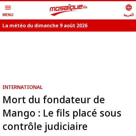
menu
language
العربية
MENU
La météo du dimanche 9 août 2026
INTERNATIONAL
Mort du fondateur de
Mango : Le fils placé sous
contrôle judiciaire