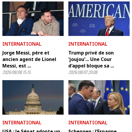
INTERNATIONAL
INTERNATIONAL
Jorge Messi, père et
Trump privé de son
ancien agent de Lionel
'joujou'... Une Cour
Messi, est ...
d'appel bloque sa ...
2026/08/08 15:15
2026/08/07 20:08
INTERNATIONAL
INTERNATIONAL
USA : le Sénat adopte un
Schengen : l’Espagne