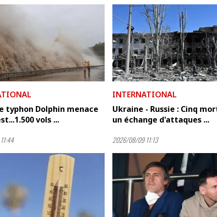
ATIONAL
INTERNATIONAL
Le typhon Dolphin menace
Ukraine - Russie : Cinq mor
t...1.500 vols ...
un échange d'attaques ...
11:44
2026/08/09 11:13