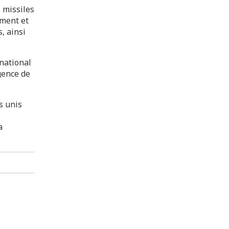
 missiles
ément et
, ainsi
rnational
agence de
s unis
a