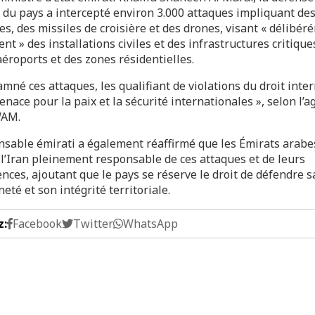
 du pays a intercepté environ 3.000 attaques impliquant des
es, des missiles de croisière et des drones, visant « délibér
nt » des installations civiles et des infrastructures critiques
éroports et des zones résidentielles.
amné ces attaques, les qualifiant de violations du droit inte
enace pour la paix et la sécurité internationales », selon l’
WAM.
nsable émirati a également réaffirmé que les Émirats arabe
 l’Iran pleinement responsable de ces attaques et de leurs
ces, ajoutant que le pays se réserve le droit de défendre s
eté et son intégrité territoriale.
z:
Facebook
Twitter
WhatsApp