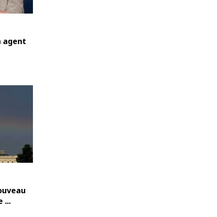
n agent
nouveau
...