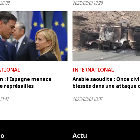
20:08
2026/08/07 19:20
ATIONAL
INTERNATIONAL
n : l’Espagne menace
Arabie saoudite : Onze civi
de représailles
blessés dans une attaque de
13:47
2026/08/07 10:07
io
Actu