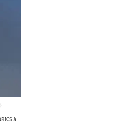
0
BRICS à