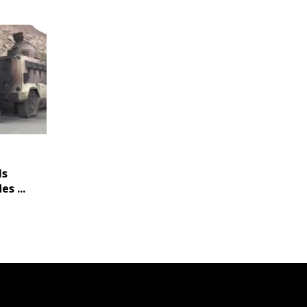
ls
s ...