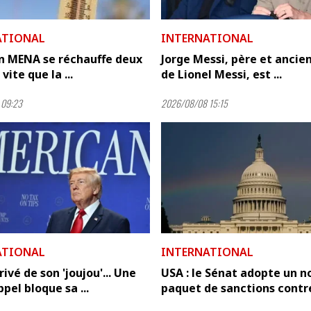
ATIONAL
INTERNATIONAL
on MENA se réchauffe deux
Jorge Messi, père et ancie
 vite que la ...
de Lionel Messi, est ...
 09:23
2026/08/08 15:15
ATIONAL
INTERNATIONAL
ivé de son 'joujou'... Une
USA : le Sénat adopte un 
pel bloque sa ...
paquet de sanctions contre 