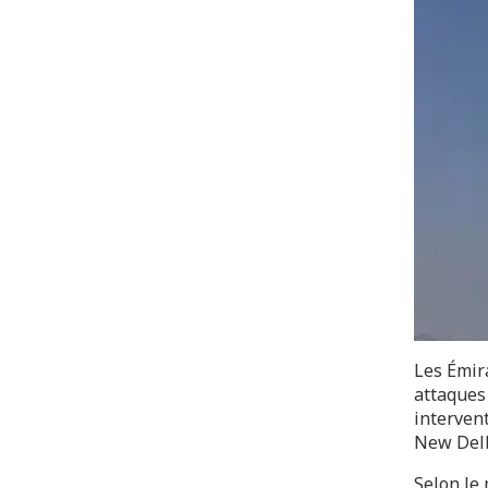
Les Émira
attaques 
interven
New Delh
Selon le 