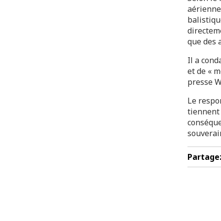
aérienne
balistiqu
directeme
que des a
Il a cond
et de « m
presse 
Le respo
tiennent
conséquen
souverain
Partage