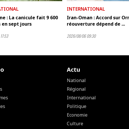
ATIONAL
INTERNATIONAL
e : La canicule fait 9 600
Iran-Oman : Accord sur Orm
 en sept jours
réouverture dépend de ...
17:53
2026/08/06 09:30
io
Actu
National
s
Régional
mes
International
ces
Politique
Economie
Culture