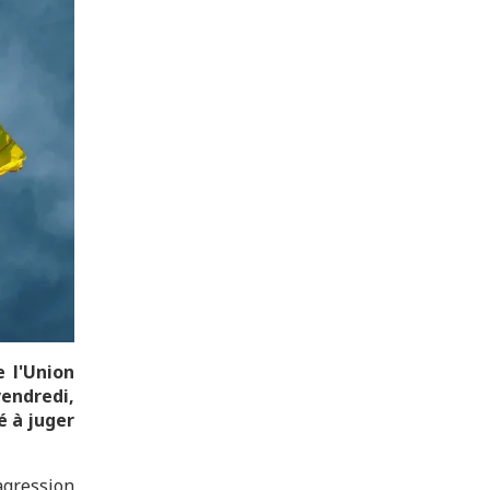
 l'Union
endredi,
é à juger
gression