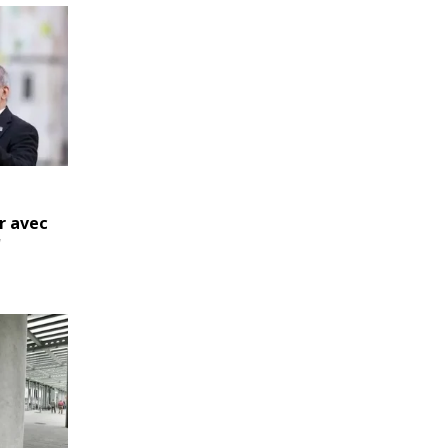
r avec
'