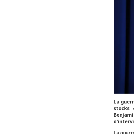
La guerr
stocks 
Benjami
d'interv
La guerre