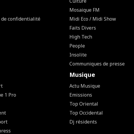
Culture
Mosaique FM
 de confidentialité
Midi Eco / Midi Show
Faits Divers
High Tech
People
Insolite
Communiques de presse
Musique
rt
Actu Musique
ue 1 Pro
Emissions
Top Oriental
ent
Top Occidental
ort
Dj résidents
press