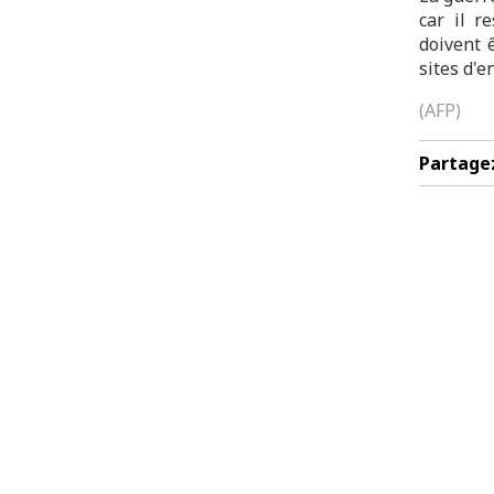
car il r
doivent ê
sites d'
(AFP)
Partage