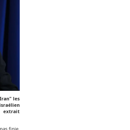
Iran" les
sraélien
 extrait
pas finie,