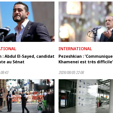
ATIONAL
INTERNATIONAL
 : Abdul El-Sayed, candidat
Pezeshkian : 'Communique
te au Sénat
Khamenei est très difficile
 08:43
2026/08/05 22:06