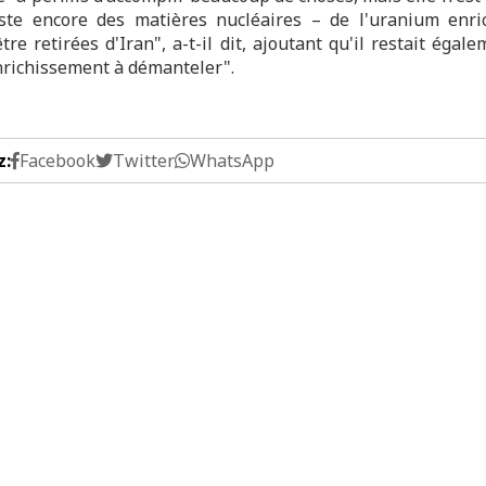
este encore des matières nucléaires – de l'uranium enri
tre retirées d'Iran", a-t-il dit, ajoutant qu'il restait égal
enrichissement à démanteler".
z:
Facebook
Twitter
WhatsApp