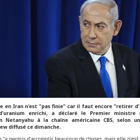
e en Iran n'est "pas finie" car il faut encore "retirer d'
d'uranium enrichi, a déclaré le Premier ministre i
n Netanyahu à la chaîne américaine CBS, selon un
iew diffusé ce dimanche.
 "a permis d'accomplir beaucoup de choses, mais elle n'est 