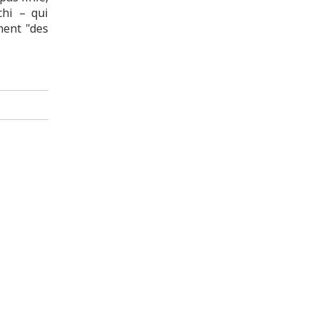
chi – qui
ement "des