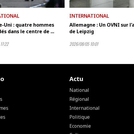
ATIONAL
INTERNATIONAL
-Uni : quatre hommes
Allemagne : Un OVNI sur l'
és dans le centre de ...
de Leipzig
17:22
2026/08/05 10:01
io
Actu
National
s
Régional
mes
International
ces
Politique
Economie