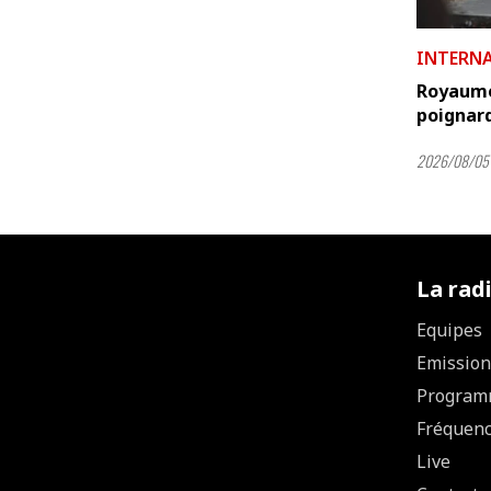
INTERN
Royaume
poignard
2026/08/05 
La rad
Equipes
Emission
Program
Fréquen
Live