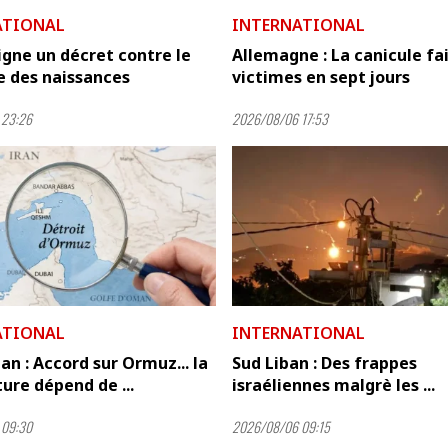
ATIONAL
INTERNATIONAL
gne un décret contre le
Allemagne : La canicule fai
e des naissances
victimes en sept jours
 23:26
2026/08/06 17:53
ATIONAL
INTERNATIONAL
n : Accord sur Ormuz... la
Sud Liban : Des frappes
ure dépend de ...
israéliennes malgrè les ...
 09:30
2026/08/06 09:15