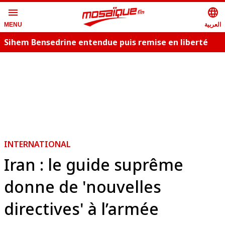
menu
language
العربية
MENU
Sihem Bensedrine entendue puis remise en liberté
P
D
INTERNATIONAL
Iran : le guide suprême
donne de 'nouvelles
directives' à l’armée