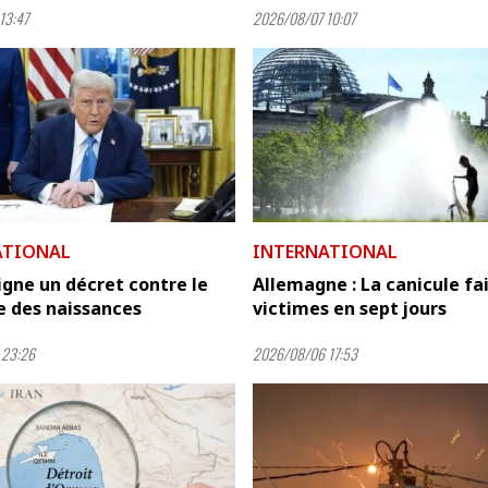
13:47
2026/08/07 10:07
ATIONAL
INTERNATIONAL
gne un décret contre le
Allemagne : La canicule fai
e des naissances
victimes en sept jours
 23:26
2026/08/06 17:53