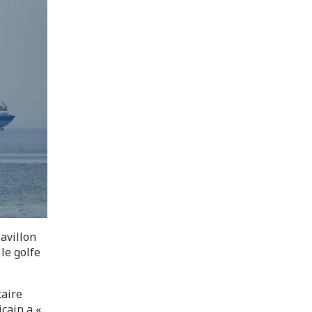
avillon
 le golfe
aire
cain a «