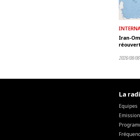
INTERN
Iran-Oma
réouvert
2026/08/06
La rad
Equipes
Emission
Program
Fréquen