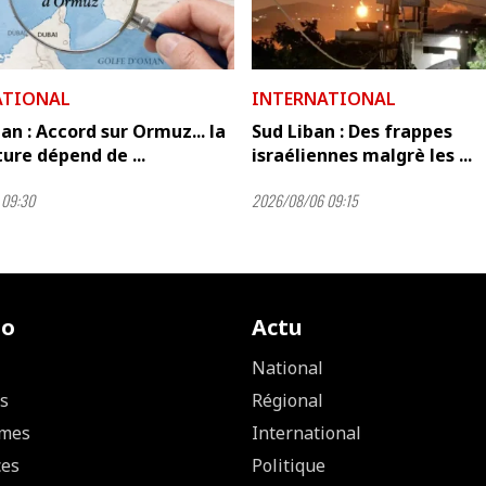
ATIONAL
INTERNATIONAL
n : Accord sur Ormuz... la
Sud Liban : Des frappes
ure dépend de ...
israéliennes malgrè les ...
 09:30
2026/08/06 09:15
io
Actu
National
s
Régional
mes
International
ces
Politique