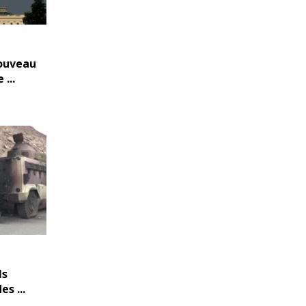
nouveau
...
ls
s ...