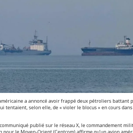
américaine a annoncé avoir frappé deux pétroliers battant p
ui tentaient, selon elle, de « violer le blocus » en cours dans
communiqué publié sur le réseau X, le commandement milit
n pour le Moyen-Orient (Centcom) affirme qu’un avion améri