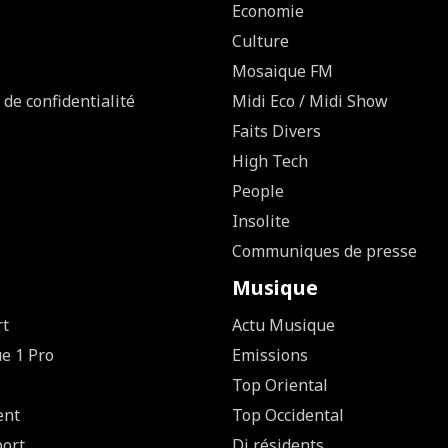
Economie
Culture
Mosaique FM
 de confidentialité
Midi Eco / Midi Show
Faits Divers
High Tech
People
Insolite
Communiques de presse
Musique
rt
Actu Musique
ue 1 Pro
Emissions
Top Oriental
ent
Top Occidental
ort
Dj résidents