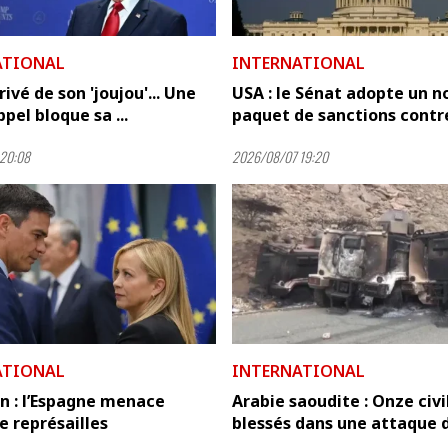
ATIONAL
INTERNATIONAL
ivé de son 'joujou'... Une
USA : le Sénat adopte un 
pel bloque sa ...
paquet de sanctions contre 
20:08
2026/08/07 19:20
ATIONAL
INTERNATIONAL
n : l’Espagne menace
Arabie saoudite : Onze civi
de représailles
blessés dans une attaque de