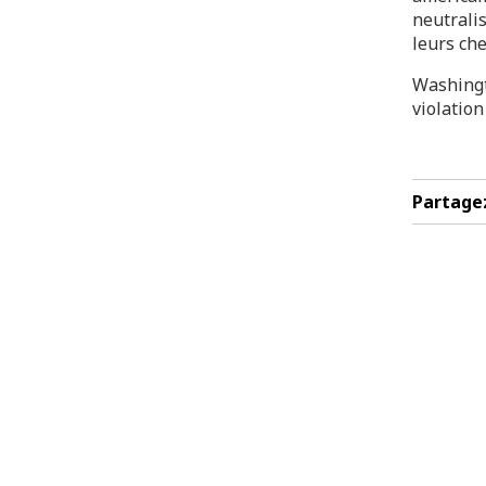
neutralis
leurs ch
Washingto
violation
Partage