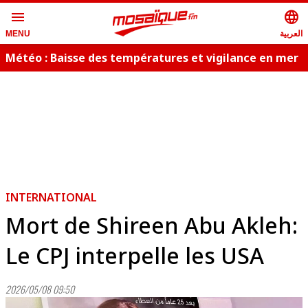
menu
language
العربية
MENU
Météo : Baisse des températures et vigilance en mer
INTERNATIONAL
Mort de Shireen Abu Akleh:
Le CPJ interpelle les USA
2026/05/08 09:50