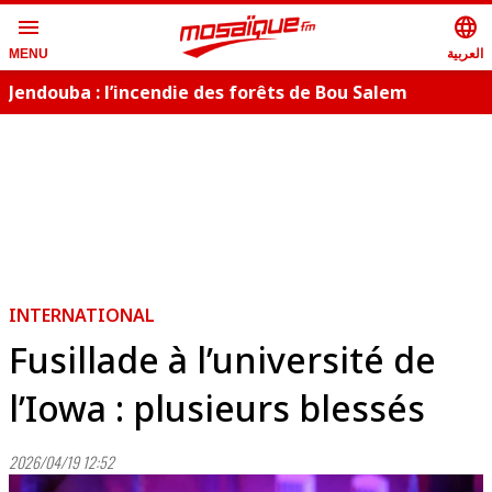
menu
language
العربية
MENU
Jendouba : l’incendie des forêts de Bou Salem
maîtrisé
INTERNATIONAL
Fusillade à l’université de
l’Iowa : plusieurs blessés
2026/04/19 12:52