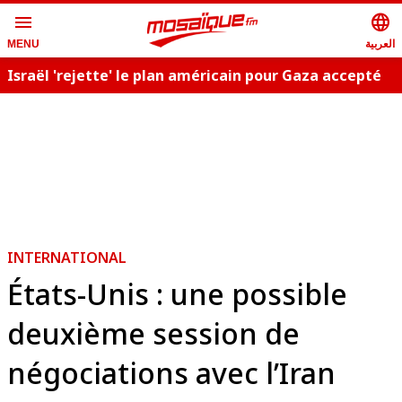
menu
language
العربية
MENU
Israël 'rejette' le plan américain pour Gaza accepté
C
par le Hamas
INTERNATIONAL
États-Unis : une possible
deuxième session de
négociations avec l’Iran