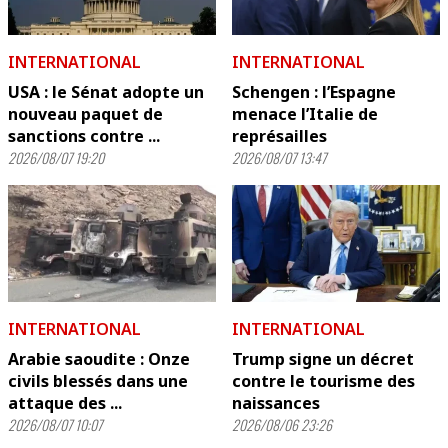
INTERNATIONAL
INTERNATIONAL
USA : le Sénat adopte un
Schengen : l’Espagne
nouveau paquet de
menace l’Italie de
sanctions contre ...
représailles
2026/08/07 19:20
2026/08/07 13:47
INTERNATIONAL
INTERNATIONAL
Arabie saoudite : Onze
Trump signe un décret
civils blessés dans une
contre le tourisme des
attaque des ...
naissances
2026/08/07 10:07
2026/08/06 23:26