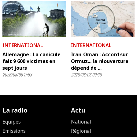
INTERNATIONAL
INTERNATIONAL
Allemagne : La canicule
Iran-Oman : Accord sur
fait 9 600 victimes en
Ormuz... la réouverture
sept jours
dépend de ...
2026/08/06 17:53
2026/08/06 09:30
La radio
Actu
Equipes
National
Emissions
Régional