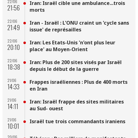
22/06
Iran: Israël cible une ambulance...trois
21:56
morts
22/06
Iran - Israël : L'ONU craint un 'cycle sans
21:49
issue' de représailles
22/06
Iran: Les Etats-Unis 'n'ont plus leur
20:10
place' au Moyen-Orient
22/06
Iran: Plus de 200 sites visés par Israël
18:38
depuis le début de la guerre
21/06
Frappes israéliennes : Plus de 400 morts
14:33
en Iran
21/06
Iran: Israël frappe des sites militaires
14:11
au Sud- ouest
21/06
Israël tue trois commandants iraniens
10:01
20/06