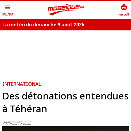
menu
language
العربية
MENU
La météo du dimanche 9 août 2026
INTERNATIONAL
Des détonations entendues
à Téhéran
2025/06/23 18:39