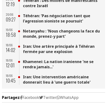
Téhéran : Des milliers de manifestants
12:19
contre Israël
20/06
Téhéran: 'Pas négociation tant que
09:27
l'agression sioniste se poursuit'
19/06
Netanyahu : 'Nous changeons la face du
18:58
monde, prenez-y part'
18/06
Iran: Une artère principale à Téhéran
14:02
fermée par une explosion
18/06
Khamenei: La nation iranienne 'ne se
12:01
rendra jamais...'
18/06
Iran: Une intervention américaine
10:45
donnerait lieu à 'une guerre totale'
Partagez:
Facebook
Twitter
WhatsApp