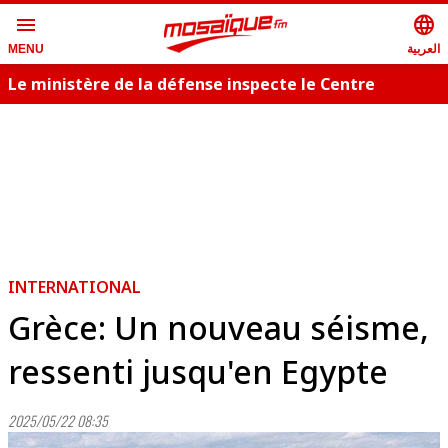
menu
language
العربية
MENU
Le ministère de la défense inspecte le Centre
T
militaire cynotechnique
s
INTERNATIONAL
Grèce: Un nouveau séisme,
ressenti jusqu'en Egypte
2025/05/22 08:35