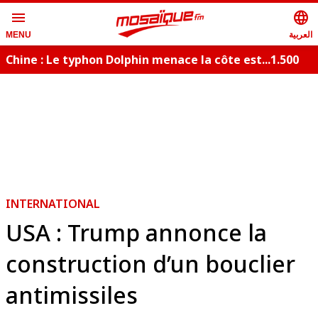
menu
language
العربية
MENU
Chine : Le typhon Dolphin menace la côte est...1.500
vols annulés
INTERNATIONAL
USA : Trump annonce la
construction d’un bouclier
antimissiles