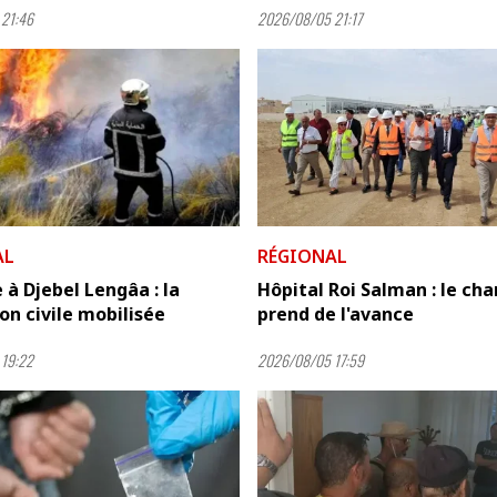
21:46
2026/08/05 21:17
AL
RÉGIONAL
 à Djebel Lengâa : la
Hôpital Roi Salman : le cha
on civile mobilisée
prend de l'avance
19:22
2026/08/05 17:59