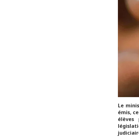
Le minis
émis, ce
élèves
législa
judiciair