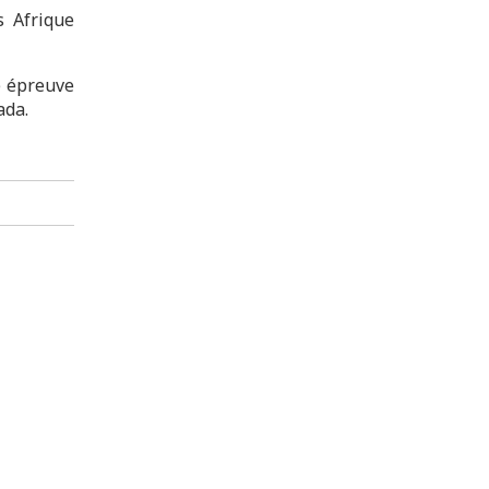
s Afrique
ne épreuve
ada.