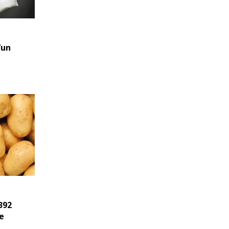
’un
392
e