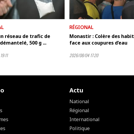
AL
RÉGIONAL
un réseau de trafic de
Monastir : Colère des habi
démantelé, 500 g ...
face aux coupures d’eau
19:11
2026/08/04 17:20
io
Actu
National
s
Régional
mes
International
ces
Politique