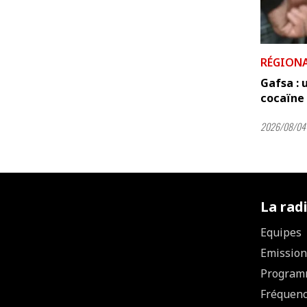
RÉGION
Gafsa : 
cocaïne 
2026/08/04 
La rad
Equipes
Emission
Program
Fréquen