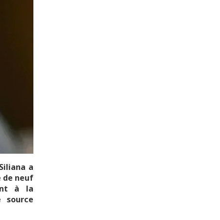
Siliana a
e de neuf
nt à la
e source