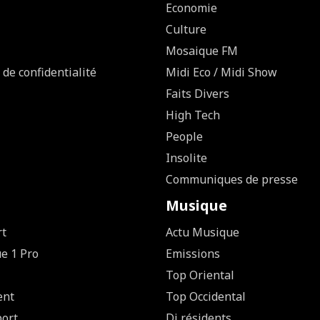
Economie
Culture
Mosaique FM
 de confidentialité
Midi Eco / Midi Show
Faits Divers
High Tech
People
Insolite
Communiques de presse
Musique
rt
Actu Musique
ue 1 Pro
Emissions
Top Oriental
ent
Top Occidental
ort
Dj résidents