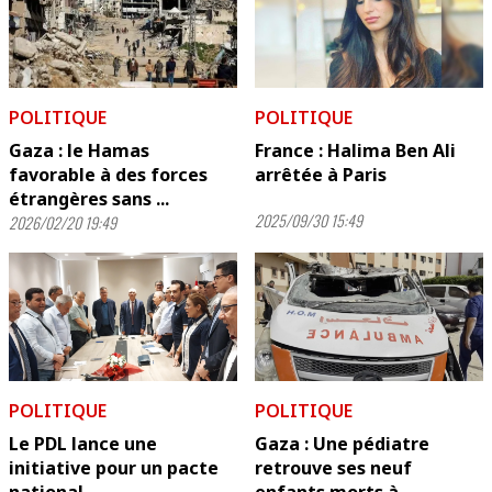
POLITIQUE
POLITIQUE
Gaza : le Hamas
France : Halima Ben Ali
favorable à des forces
arrêtée à Paris
étrangères sans ...
2025/09/30 15:49
2026/02/20 19:49
POLITIQUE
POLITIQUE
Le PDL lance une
Gaza : Une pédiatre
initiative pour un pacte
retrouve ses neuf