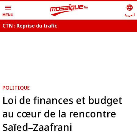
menu
language
العربية
MENU
CTN : Reprise du trafic
S
POLITIQUE
Loi de finances et budget
au cœur de la rencontre
Saïed–Zaafrani