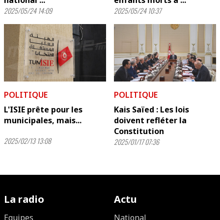
national ...
enfants morts à ...
2025/05/24 14:09
2025/05/24 10:37
POLITIQUE
POLITIQUE
L'ISIE prête pour les
Kais Saïed : Les lois
municipales, mais...
doivent refléter la
Constitution
2025/02/13 13:08
2025/01/17 07:36
La radio
Actu
Equipes
National