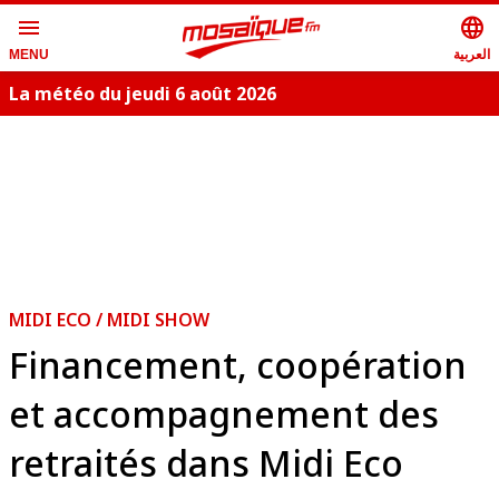
menu
language
العربية
MENU
La météo du jeudi 6 août 2026
MIDI ECO / MIDI SHOW
Financement, coopération
et accompagnement des
retraités dans Midi Eco